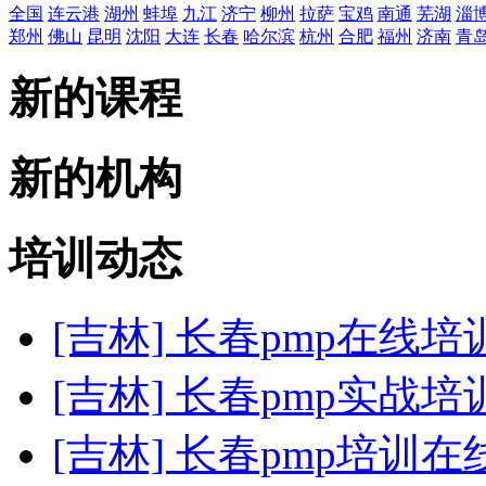
全国
连云港
湖州
蚌埠
九江
济宁
柳州
拉萨
宝鸡
南通
芜湖
淄
郑州
佛山
昆明
沈阳
大连
长春
哈尔滨
杭州
合肥
福州
济南
青
新的课程
新的机构
培训动态
[吉林] 长春pmp在线
[吉林] 长春pmp实战培
[吉林] 长春pmp培训