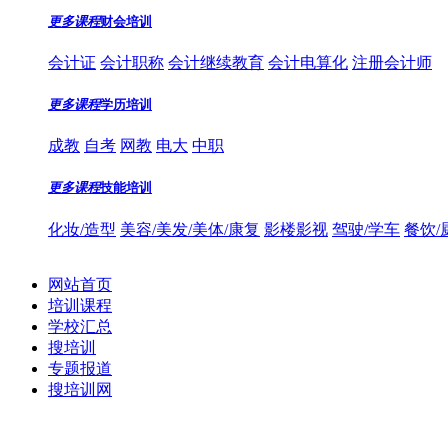
更多课程
财会培训
会计证
会计职称
会计继续教育
会计电算化
注册会计师
更多课程
学历培训
成教
自考
网教
电大
中职
更多课程
技能培训
化妆/造型
美容/美发/美体/康复
影楼影视
驾驶/学车
餐饮/
网站首页
培训课程
学校汇总
搜培训
专题报道
搜培训网