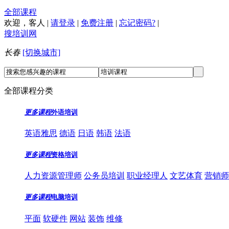
全部课程
欢迎，
客人
|
请登录
|
免费注册
|
忘记密码?
|
搜培训网
长春
[切换城市]
全部课程分类
更多课程
外语培训
英语雅思
德语
日语
韩语
法语
更多课程
资格培训
人力资源管理师
公务员培训
职业经理人
文艺体育
营销师
更多课程
电脑培训
平面
软硬件
网站
装饰
维修