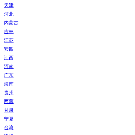
天津
河北
内蒙古
吉林
江苏
安徽
江西
河南
广东
海南
贵州
西藏
甘肃
宁夏
台湾