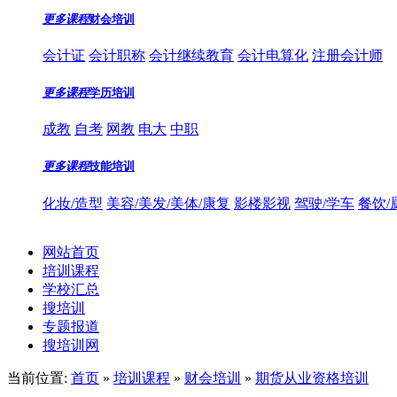
更多课程
财会培训
会计证
会计职称
会计继续教育
会计电算化
注册会计师
更多课程
学历培训
成教
自考
网教
电大
中职
更多课程
技能培训
化妆/造型
美容/美发/美体/康复
影楼影视
驾驶/学车
餐饮/
网站首页
培训课程
学校汇总
搜培训
专题报道
搜培训网
当前位置:
首页
»
培训课程
»
财会培训
»
期货从业资格培训