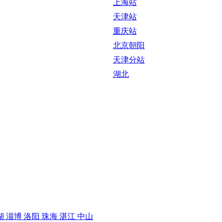
上海站
天津站
重庆站
北京朝阳
天津分站
湖北
湖
淄博
洛阳
珠海
湛江
中山