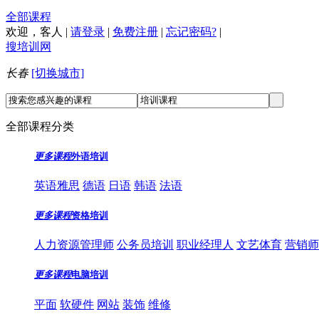
全部课程
欢迎，
客人
|
请登录
|
免费注册
|
忘记密码?
|
搜培训网
长春
[切换城市]
全部课程分类
更多课程
外语培训
英语雅思
德语
日语
韩语
法语
更多课程
资格培训
人力资源管理师
公务员培训
职业经理人
文艺体育
营销师
更多课程
电脑培训
平面
软硬件
网站
装饰
维修