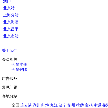
澳门
北京站
上海分站
北京海淀
北京昌平
北京市站
关于我们
会员相关
会员注册
会员登陆
广告服务
常见问题
各地分站
全国
连云港
湖州
蚌埠
九江
济宁
柳州
拉萨
宝鸡
南通
芜