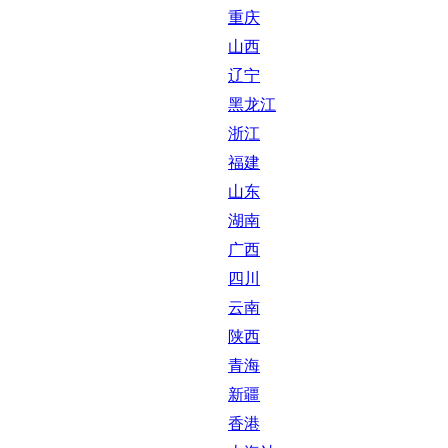
重庆
山西
辽宁
黑龙江
浙江
福建
山东
湖南
广西
四川
云南
陕西
青海
新疆
香港