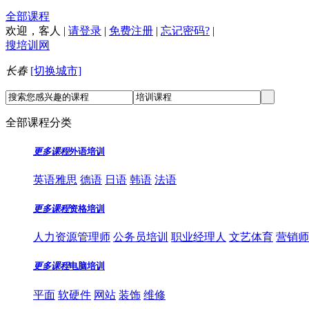
全部课程
欢迎，
客人
|
请登录
|
免费注册
|
忘记密码?
|
搜培训网
长春
[切换城市]
全部课程分类
更多课程
外语培训
英语雅思
德语
日语
韩语
法语
更多课程
资格培训
人力资源管理师
公务员培训
职业经理人
文艺体育
营销师
更多课程
电脑培训
平面
软硬件
网站
装饰
维修