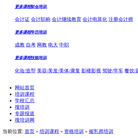
更多课程
财会培训
会计证
会计职称
会计继续教育
会计电算化
注册会计师
更多课程
学历培训
成教
自考
网教
电大
中职
更多课程
技能培训
化妆/造型
美容/美发/美体/康复
影楼影视
驾驶/学车
餐饮/
网站首页
培训课程
学校汇总
搜培训
专题报道
搜培训网
当前位置:
首页
»
培训课程
»
资格培训
»
催乳师培训