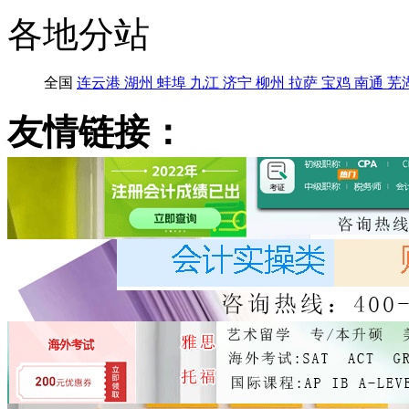
各地分站
全国
连云港
湖州
蚌埠
九江
济宁
柳州
拉萨
宝鸡
南通
芜
友情链接：