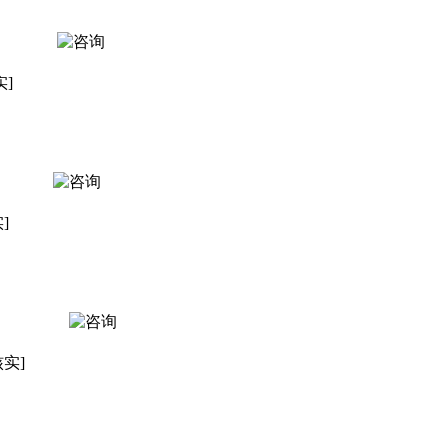
实]
]
核实]