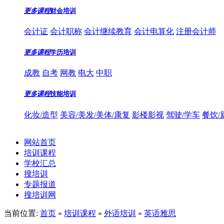
更多课程
财会培训
会计证
会计职称
会计继续教育
会计电算化
注册会计师
更多课程
学历培训
成教
自考
网教
电大
中职
更多课程
技能培训
化妆/造型
美容/美发/美体/康复
影楼影视
驾驶/学车
餐饮/
网站首页
培训课程
学校汇总
搜培训
专题报道
搜培训网
当前位置:
首页
»
培训课程
»
外语培训
»
英语雅思