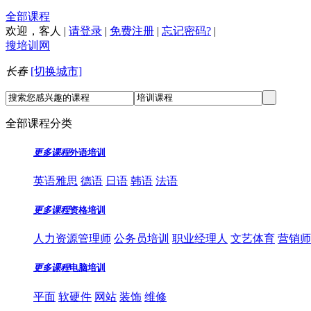
全部课程
欢迎，
客人
|
请登录
|
免费注册
|
忘记密码?
|
搜培训网
长春
[切换城市]
全部课程分类
更多课程
外语培训
英语雅思
德语
日语
韩语
法语
更多课程
资格培训
人力资源管理师
公务员培训
职业经理人
文艺体育
营销师
更多课程
电脑培训
平面
软硬件
网站
装饰
维修