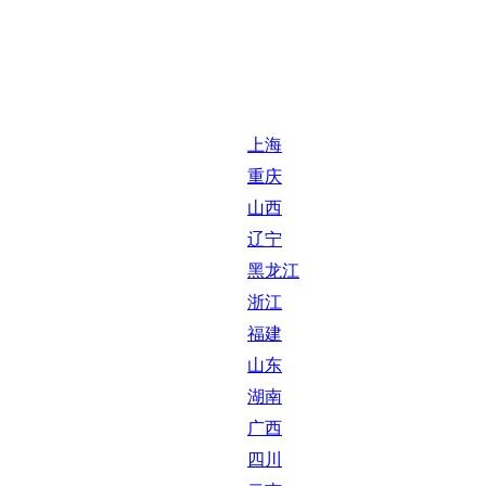
上海
重庆
山西
辽宁
黑龙江
浙江
福建
山东
湖南
广西
四川