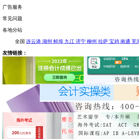
广告服务
常见问题
各地分站
全国
连云港
湖州
蚌埠
九江
济宁
柳州
拉萨
宝鸡
南通
芜
友情链接：