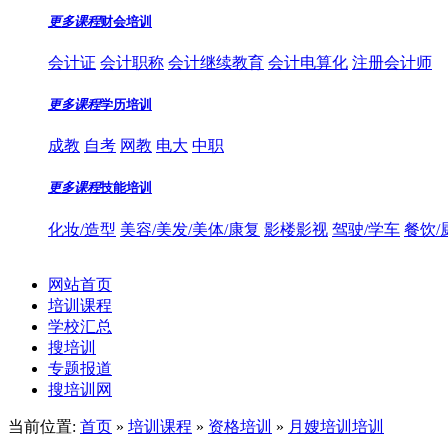
更多课程
财会培训
会计证
会计职称
会计继续教育
会计电算化
注册会计师
更多课程
学历培训
成教
自考
网教
电大
中职
更多课程
技能培训
化妆/造型
美容/美发/美体/康复
影楼影视
驾驶/学车
餐饮/
网站首页
培训课程
学校汇总
搜培训
专题报道
搜培训网
当前位置:
首页
»
培训课程
»
资格培训
»
月嫂培训培训