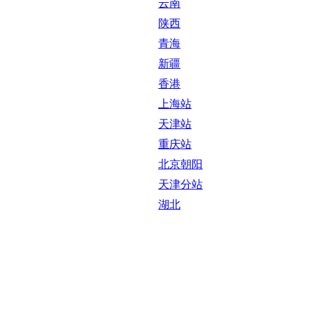
云南
陕西
青海
新疆
香港
上海站
天津站
重庆站
北京朝阳
天津分站
湖北