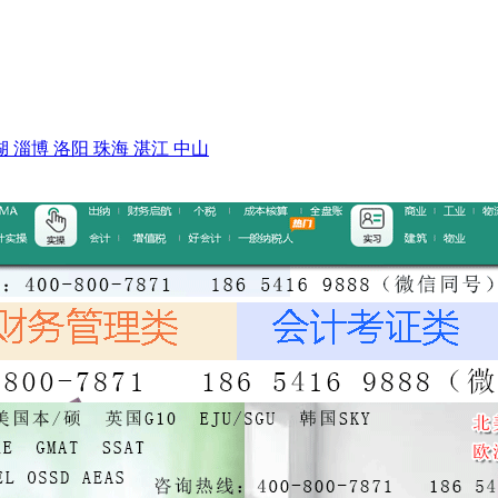
湖
淄博
洛阳
珠海
湛江
中山