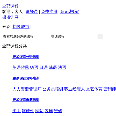
全部课程
欢迎，
客人
|
请登录
|
免费注册
|
忘记密码?
|
搜培训网
长春
[切换城市]
全部课程分类
更多课程
外语培训
英语雅思
德语
日语
韩语
法语
更多课程
资格培训
人力资源管理师
公务员培训
职业经理人
文艺体育
营销师
更多课程
电脑培训
平面
软硬件
网站
装饰
维修