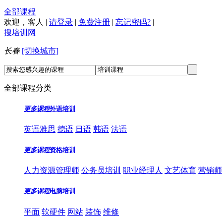
全部课程
欢迎，
客人
|
请登录
|
免费注册
|
忘记密码?
|
搜培训网
长春
[切换城市]
全部课程分类
更多课程
外语培训
英语雅思
德语
日语
韩语
法语
更多课程
资格培训
人力资源管理师
公务员培训
职业经理人
文艺体育
营销师
更多课程
电脑培训
平面
软硬件
网站
装饰
维修