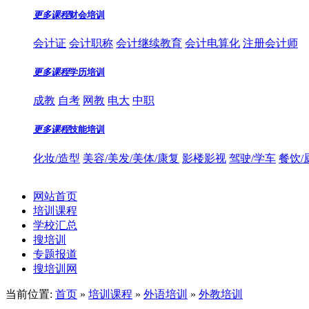
更多课程
财会培训
会计证
会计职称
会计继续教育
会计电算化
注册会计师
更多课程
学历培训
成教
自考
网教
电大
中职
更多课程
技能培训
化妆/造型
美容/美发/美体/康复
影楼影视
驾驶/学车
餐饮/
网站首页
培训课程
学校汇总
搜培训
专题报道
搜培训网
当前位置:
首页
»
培训课程
»
外语培训
»
外教培训