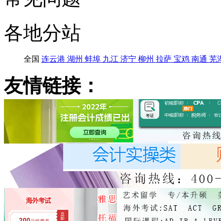
各地分站
全国
连云港
湖州
蚌埠
九江
济宁
柳州
拉萨
宝鸡
南通
芜
友情链接：