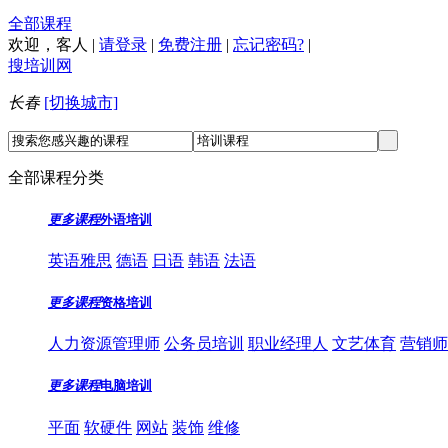
全部课程
欢迎，
客人
|
请登录
|
免费注册
|
忘记密码?
|
搜培训网
长春
[切换城市]
全部课程分类
更多课程
外语培训
英语雅思
德语
日语
韩语
法语
更多课程
资格培训
人力资源管理师
公务员培训
职业经理人
文艺体育
营销师
更多课程
电脑培训
平面
软硬件
网站
装饰
维修