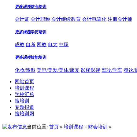
更多课程
财会培训
会计证
会计职称
会计继续教育
会计电算化
注册会计师
更多课程
学历培训
成教
自考
网教
电大
中职
更多课程
技能培训
化妆/造型
美容/美发/美体/康复
影楼影视
驾驶/学车
餐饮/
网站首页
培训课程
学校汇总
搜培训
专题报道
搜培训网
当前位置:
首页
»
培训课程
»
财会培训
»