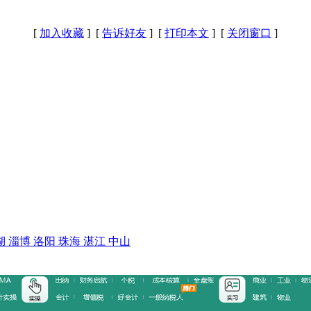
[
加入收藏
] [
告诉好友
] [
打印本文
] [
关闭窗口
]
湖
淄博
洛阳
珠海
湛江
中山