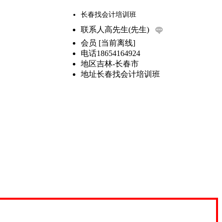
长春找会计培训班
联系人
高先生(先生)
会员
[
当前离线
]
电话
18654164924
地区
吉林-长春市
地址
长春找会计培训班