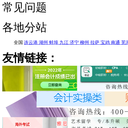
常见问题
各地分站
全国
连云港
湖州
蚌埠
九江
济宁
柳州
拉萨
宝鸡
南通
芜
友情链接：