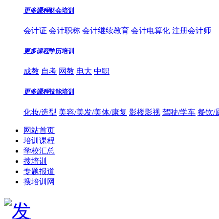
更多课程
财会培训
会计证
会计职称
会计继续教育
会计电算化
注册会计师
更多课程
学历培训
成教
自考
网教
电大
中职
更多课程
技能培训
化妆/造型
美容/美发/美体/康复
影楼影视
驾驶/学车
餐饮/
网站首页
培训课程
学校汇总
搜培训
专题报道
搜培训网