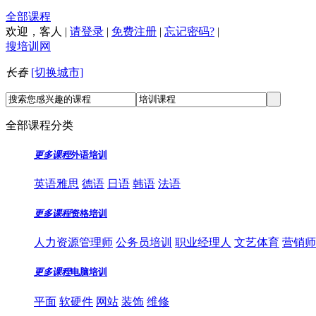
全部课程
欢迎，
客人
|
请登录
|
免费注册
|
忘记密码?
|
搜培训网
长春
[切换城市]
全部课程分类
更多课程
外语培训
英语雅思
德语
日语
韩语
法语
更多课程
资格培训
人力资源管理师
公务员培训
职业经理人
文艺体育
营销师
更多课程
电脑培训
平面
软硬件
网站
装饰
维修