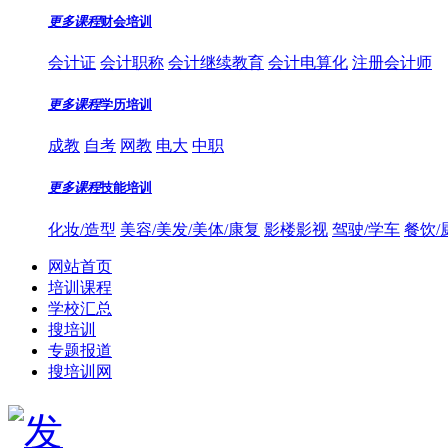
更多课程
财会培训
会计证
会计职称
会计继续教育
会计电算化
注册会计师
更多课程
学历培训
成教
自考
网教
电大
中职
更多课程
技能培训
化妆/造型
美容/美发/美体/康复
影楼影视
驾驶/学车
餐饮/
网站首页
培训课程
学校汇总
搜培训
专题报道
搜培训网