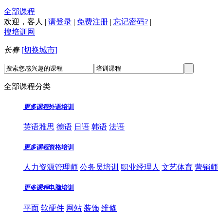
全部课程
欢迎，
客人
|
请登录
|
免费注册
|
忘记密码?
|
搜培训网
长春
[切换城市]
全部课程分类
更多课程
外语培训
英语雅思
德语
日语
韩语
法语
更多课程
资格培训
人力资源管理师
公务员培训
职业经理人
文艺体育
营销师
更多课程
电脑培训
平面
软硬件
网站
装饰
维修