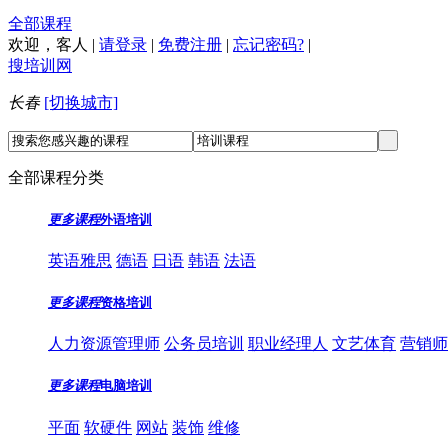
全部课程
欢迎，
客人
|
请登录
|
免费注册
|
忘记密码?
|
搜培训网
长春
[切换城市]
全部课程分类
更多课程
外语培训
英语雅思
德语
日语
韩语
法语
更多课程
资格培训
人力资源管理师
公务员培训
职业经理人
文艺体育
营销师
更多课程
电脑培训
平面
软硬件
网站
装饰
维修