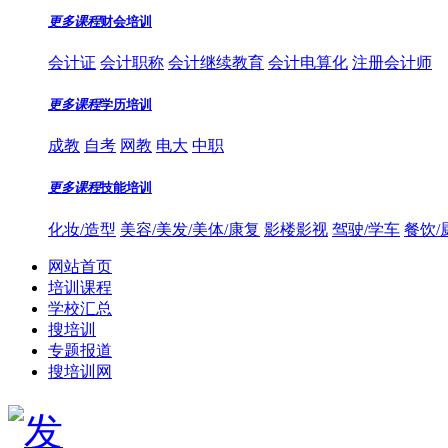
更多课程
财会培训
会计证
会计职称
会计继续教育
会计电算化
注册会计师
更多课程
学历培训
成教
自考
网教
电大
中职
更多课程
技能培训
化妆/造型
美容/美发/美体/康复
影楼影视
驾驶/学车
餐饮/
网站首页
培训课程
学校汇总
搜培训
专题报道
搜培训网