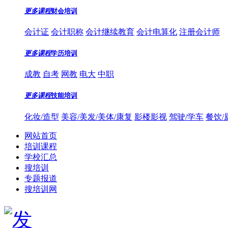
更多课程
财会培训
会计证
会计职称
会计继续教育
会计电算化
注册会计师
更多课程
学历培训
成教
自考
网教
电大
中职
更多课程
技能培训
化妆/造型
美容/美发/美体/康复
影楼影视
驾驶/学车
餐饮/
网站首页
培训课程
学校汇总
搜培训
专题报道
搜培训网