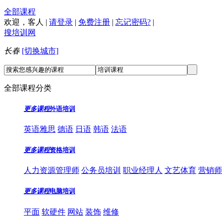
全部课程
欢迎，
客人
|
请登录
|
免费注册
|
忘记密码?
|
搜培训网
长春
[切换城市]
全部课程分类
更多课程
外语培训
英语雅思
德语
日语
韩语
法语
更多课程
资格培训
人力资源管理师
公务员培训
职业经理人
文艺体育
营销师
更多课程
电脑培训
平面
软硬件
网站
装饰
维修