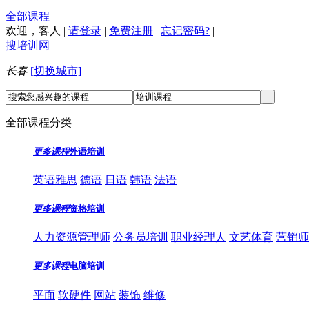
全部课程
欢迎，
客人
|
请登录
|
免费注册
|
忘记密码?
|
搜培训网
长春
[切换城市]
全部课程分类
更多课程
外语培训
英语雅思
德语
日语
韩语
法语
更多课程
资格培训
人力资源管理师
公务员培训
职业经理人
文艺体育
营销师
更多课程
电脑培训
平面
软硬件
网站
装饰
维修