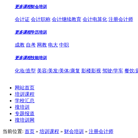
更多课程
财会培训
会计证
会计职称
会计继续教育
会计电算化
注册会计师
更多课程
学历培训
成教
自考
网教
电大
中职
更多课程
技能培训
化妆/造型
美容/美发/美体/康复
影楼影视
驾驶/学车
餐饮/
网站首页
培训课程
学校汇总
搜培训
专题报道
搜培训网
当前位置:
首页
»
培训课程
»
财会培训
»
注册会计师