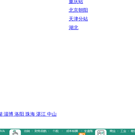
重庆站
北京朝阳
天津分站
湖北
湖
淄博
洛阳
珠海
湛江
中山