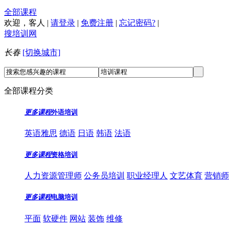
全部课程
欢迎，
客人
|
请登录
|
免费注册
|
忘记密码?
|
搜培训网
长春
[切换城市]
全部课程分类
更多课程
外语培训
英语雅思
德语
日语
韩语
法语
更多课程
资格培训
人力资源管理师
公务员培训
职业经理人
文艺体育
营销师
更多课程
电脑培训
平面
软硬件
网站
装饰
维修