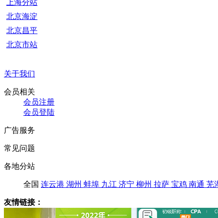
上海分站
北京海淀
北京昌平
北京市站
关于我们
会员相关
会员注册
会员登陆
广告服务
常见问题
各地分站
全国
连云港
湖州
蚌埠
九江
济宁
柳州
拉萨
宝鸡
南通
芜
友情链接：