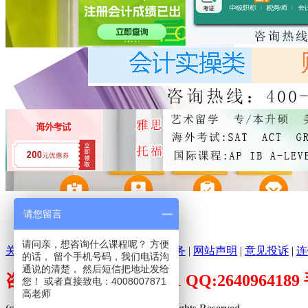
请您留言
请问亲，想咨询什么课程呢？ 方便
关于环球培训网
|
分支机构
|
广告服务
|
网站声明
|
意见投诉
|
连
的话， 留个手机号码，我们电话沟
通说的清楚， 然后短信把地址发给
咨询电话：400-800-7871 QQ:26409641
您！ 或者直接致电：4008007871
高老师