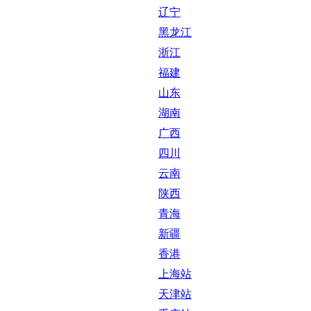
辽宁
黑龙江
浙江
福建
山东
湖南
广西
四川
云南
陕西
青海
新疆
香港
上海站
天津站