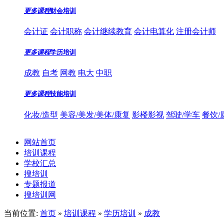
更多课程
财会培训
会计证
会计职称
会计继续教育
会计电算化
注册会计师
更多课程
学历培训
成教
自考
网教
电大
中职
更多课程
技能培训
化妆/造型
美容/美发/美体/康复
影楼影视
驾驶/学车
餐饮/
网站首页
培训课程
学校汇总
搜培训
专题报道
搜培训网
当前位置:
首页
»
培训课程
»
学历培训
»
成教