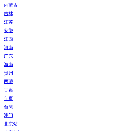
内蒙古
吉林
江苏
安徽
江西
河南
广东
海南
贵州
西藏
甘肃
宁夏
台湾
澳门
北京站