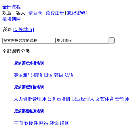
全部课程
欢迎，
客人
|
请登录
|
免费注册
|
忘记密码?
|
搜培训网
长春
[切换城市]
全部课程分类
更多课程
外语培训
英语雅思
德语
日语
韩语
法语
更多课程
资格培训
人力资源管理师
公务员培训
职业经理人
文艺体育
营销师
更多课程
电脑培训
平面
软硬件
网站
装饰
维修