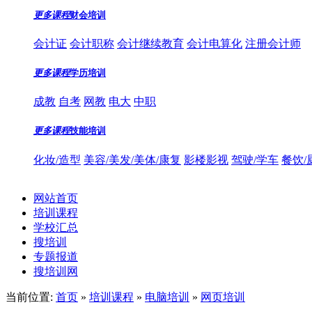
更多课程
财会培训
会计证
会计职称
会计继续教育
会计电算化
注册会计师
更多课程
学历培训
成教
自考
网教
电大
中职
更多课程
技能培训
化妆/造型
美容/美发/美体/康复
影楼影视
驾驶/学车
餐饮/
网站首页
培训课程
学校汇总
搜培训
专题报道
搜培训网
当前位置:
首页
»
培训课程
»
电脑培训
»
网页培训