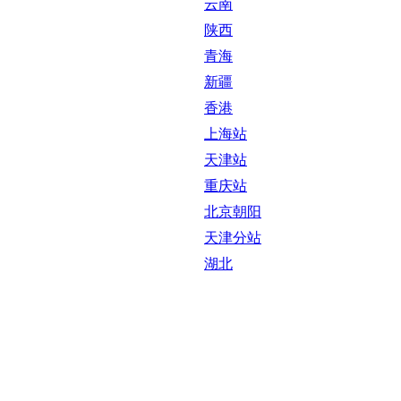
云南
陕西
青海
新疆
香港
上海站
天津站
重庆站
北京朝阳
天津分站
湖北