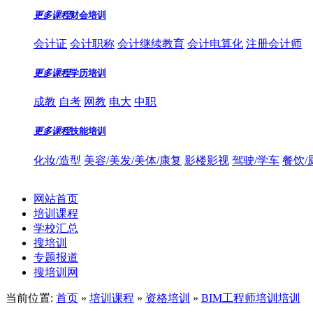
更多课程
财会培训
会计证
会计职称
会计继续教育
会计电算化
注册会计师
更多课程
学历培训
成教
自考
网教
电大
中职
更多课程
技能培训
化妆/造型
美容/美发/美体/康复
影楼影视
驾驶/学车
餐饮/
网站首页
培训课程
学校汇总
搜培训
专题报道
搜培训网
当前位置:
首页
»
培训课程
»
资格培训
»
BIM工程师培训培训