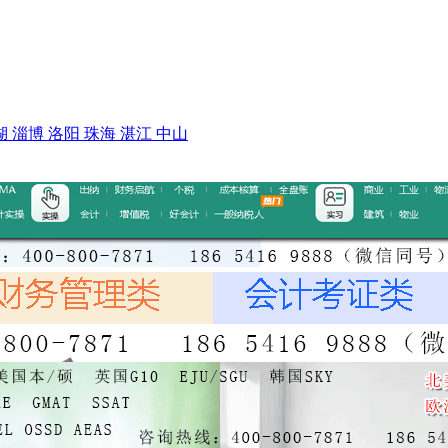
湖
淄博
洛阳
珠海
湛江
中山