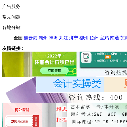
广告服务
常见问题
各地分站
全国
连云港
湖州
蚌埠
九江
济宁
柳州
拉萨
宝鸡
南通
芜
友情链接：