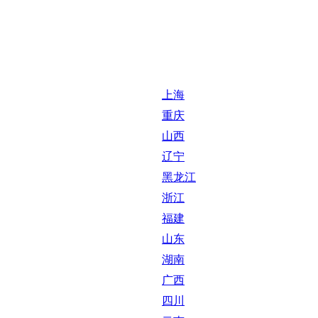
上海
重庆
山西
辽宁
黑龙江
浙江
福建
山东
湖南
广西
四川