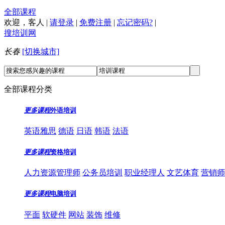
全部课程
欢迎，
客人
|
请登录
|
免费注册
|
忘记密码?
|
搜培训网
长春
[切换城市]
全部课程分类
更多课程
外语培训
英语雅思
德语
日语
韩语
法语
更多课程
资格培训
人力资源管理师
公务员培训
职业经理人
文艺体育
营销师
更多课程
电脑培训
平面
软硬件
网站
装饰
维修