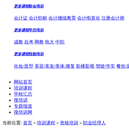
更多课程
财会培训
会计证
会计职称
会计继续教育
会计电算化
注册会计师
更多课程
学历培训
成教
自考
网教
电大
中职
更多课程
技能培训
化妆/造型
美容/美发/美体/康复
影楼影视
驾驶/学车
餐饮/
网站首页
培训课程
学校汇总
搜培训
专题报道
搜培训网
当前位置:
首页
»
培训课程
»
资格培训
»
职业经理人