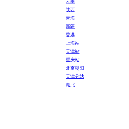
云南
陕西
青海
新疆
香港
上海站
天津站
重庆站
北京朝阳
天津分站
湖北