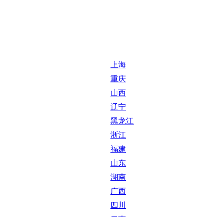
上海
重庆
山西
辽宁
黑龙江
浙江
福建
山东
湖南
广西
四川