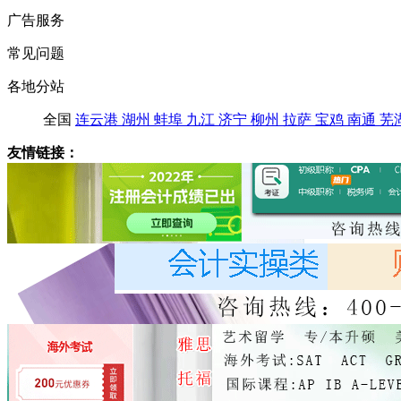
广告服务
常见问题
各地分站
全国
连云港
湖州
蚌埠
九江
济宁
柳州
拉萨
宝鸡
南通
芜
友情链接：