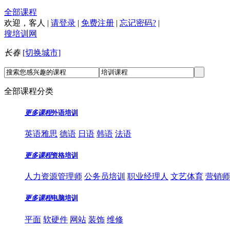
全部课程
欢迎，
客人
|
请登录
|
免费注册
|
忘记密码?
|
搜培训网
长春
[切换城市]
全部课程分类
更多课程
外语培训
英语雅思
德语
日语
韩语
法语
更多课程
资格培训
人力资源管理师
公务员培训
职业经理人
文艺体育
营销师
更多课程
电脑培训
平面
软硬件
网站
装饰
维修