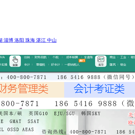
湖
淄博
洛阳
珠海
湛江
中山