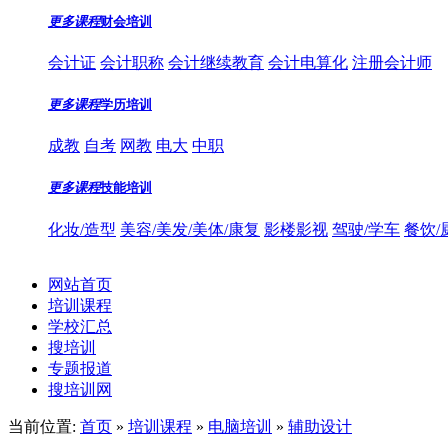
更多课程
财会培训
会计证
会计职称
会计继续教育
会计电算化
注册会计师
更多课程
学历培训
成教
自考
网教
电大
中职
更多课程
技能培训
化妆/造型
美容/美发/美体/康复
影楼影视
驾驶/学车
餐饮/
网站首页
培训课程
学校汇总
搜培训
专题报道
搜培训网
当前位置:
首页
»
培训课程
»
电脑培训
»
辅助设计