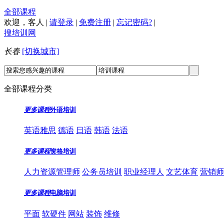
全部课程
欢迎，
客人
|
请登录
|
免费注册
|
忘记密码?
|
搜培训网
长春
[切换城市]
全部课程分类
更多课程
外语培训
英语雅思
德语
日语
韩语
法语
更多课程
资格培训
人力资源管理师
公务员培训
职业经理人
文艺体育
营销师
更多课程
电脑培训
平面
软硬件
网站
装饰
维修