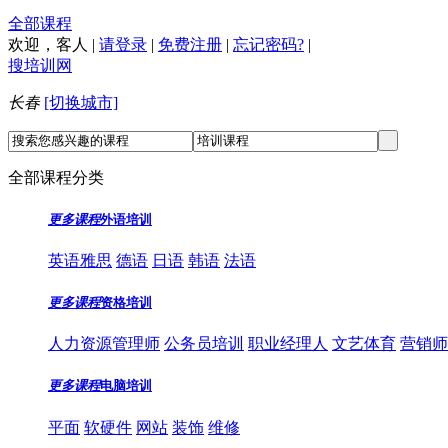
全部课程
欢迎，
客人
|
请登录
|
免费注册
|
忘记密码?
|
搜培训网
长春
[切换城市]
全部课程分类
更多课程
外语培训
英语雅思
德语
日语
韩语
法语
更多课程
资格培训
人力资源管理师
公务员培训
职业经理人
文艺体育
营销师
更多课程
电脑培训
平面
软硬件
网站
装饰
维修