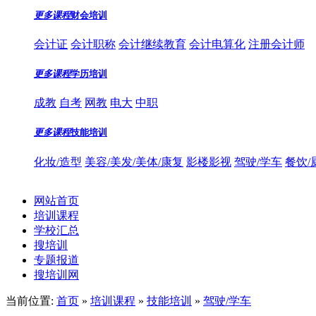
更多课程
财会培训
会计证
会计职称
会计继续教育
会计电算化
注册会计师
更多课程
学历培训
成教
自考
网教
电大
中职
更多课程
技能培训
化妆/造型
美容/美发/美体/康复
影楼影视
驾驶/学车
餐饮/
网站首页
培训课程
学校汇总
搜培训
专题报道
搜培训网
当前位置:
首页
»
培训课程
»
技能培训
»
驾驶/学车