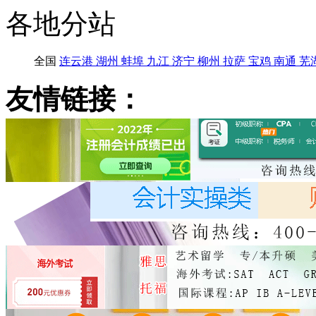
各地分站
全国
连云港
湖州
蚌埠
九江
济宁
柳州
拉萨
宝鸡
南通
芜
友情链接：