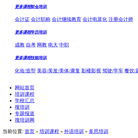
更多课程
财会培训
会计证
会计职称
会计继续教育
会计电算化
注册会计师
更多课程
学历培训
成教
自考
网教
电大
中职
更多课程
技能培训
化妆/造型
美容/美发/美体/康复
影楼影视
驾驶/学车
餐饮/
网站首页
培训课程
学校汇总
搜培训
专题报道
搜培训网
当前位置:
首页
»
培训课程
»
外语培训
»
多思培训