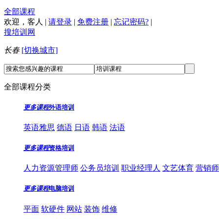
全部课程
欢迎，
客人
|
请登录
|
免费注册
|
忘记密码?
|
搜培训网
长春
[切换城市]
全部课程分类
更多课程
外语培训
英语雅思
德语
日语
韩语
法语
更多课程
资格培训
人力资源管理师
公务员培训
职业经理人
文艺体育
营销师
更多课程
电脑培训
平面
软硬件
网站
装饰
维修