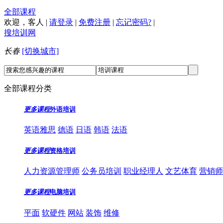
全部课程
欢迎，
客人
|
请登录
|
免费注册
|
忘记密码?
|
搜培训网
长春
[切换城市]
全部课程分类
更多课程
外语培训
英语雅思
德语
日语
韩语
法语
更多课程
资格培训
人力资源管理师
公务员培训
职业经理人
文艺体育
营销师
更多课程
电脑培训
平面
软硬件
网站
装饰
维修