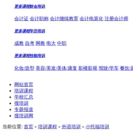
更多课程
财会培训
会计证
会计职称
会计继续教育
会计电算化
注册会计师
更多课程
学历培训
成教
自考
网教
电大
中职
更多课程
技能培训
化妆/造型
美容/美发/美体/康复
影楼影视
驾驶/学车
餐饮/
网站首页
培训课程
学校汇总
搜培训
专题报道
搜培训网
当前位置:
首页
»
培训课程
»
外语培训
»
小托福培训