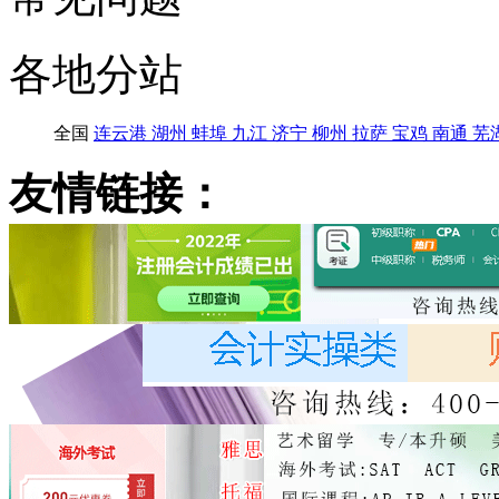
各地分站
全国
连云港
湖州
蚌埠
九江
济宁
柳州
拉萨
宝鸡
南通
芜
友情链接：