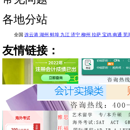
各地分站
全国
连云港
湖州
蚌埠
九江
济宁
柳州
拉萨
宝鸡
南通
芜
友情链接：