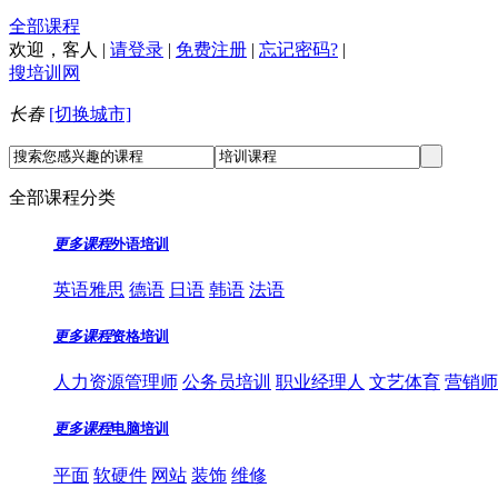
全部课程
欢迎，
客人
|
请登录
|
免费注册
|
忘记密码?
|
搜培训网
长春
[切换城市]
全部课程分类
更多课程
外语培训
英语雅思
德语
日语
韩语
法语
更多课程
资格培训
人力资源管理师
公务员培训
职业经理人
文艺体育
营销师
更多课程
电脑培训
平面
软硬件
网站
装饰
维修