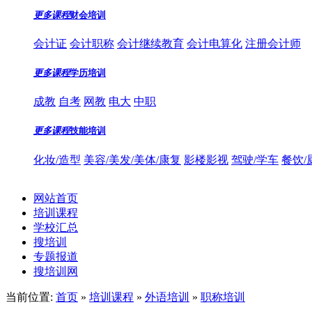
更多课程
财会培训
会计证
会计职称
会计继续教育
会计电算化
注册会计师
更多课程
学历培训
成教
自考
网教
电大
中职
更多课程
技能培训
化妆/造型
美容/美发/美体/康复
影楼影视
驾驶/学车
餐饮/
网站首页
培训课程
学校汇总
搜培训
专题报道
搜培训网
当前位置:
首页
»
培训课程
»
外语培训
»
职称培训