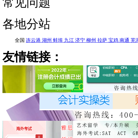
常见问题
各地分站
全国
连云港
湖州
蚌埠
九江
济宁
柳州
拉萨
宝鸡
南通
芜
友情链接：