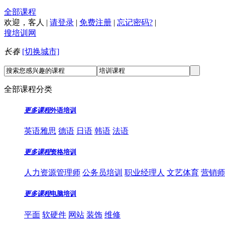
全部课程
欢迎，
客人
|
请登录
|
免费注册
|
忘记密码?
|
搜培训网
长春
[切换城市]
全部课程分类
更多课程
外语培训
英语雅思
德语
日语
韩语
法语
更多课程
资格培训
人力资源管理师
公务员培训
职业经理人
文艺体育
营销师
更多课程
电脑培训
平面
软硬件
网站
装饰
维修