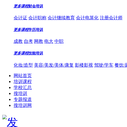
更多课程
财会培训
会计证
会计职称
会计继续教育
会计电算化
注册会计师
更多课程
学历培训
成教
自考
网教
电大
中职
更多课程
技能培训
化妆/造型
美容/美发/美体/康复
影楼影视
驾驶/学车
餐饮/
网站首页
培训课程
学校汇总
搜培训
专题报道
搜培训网