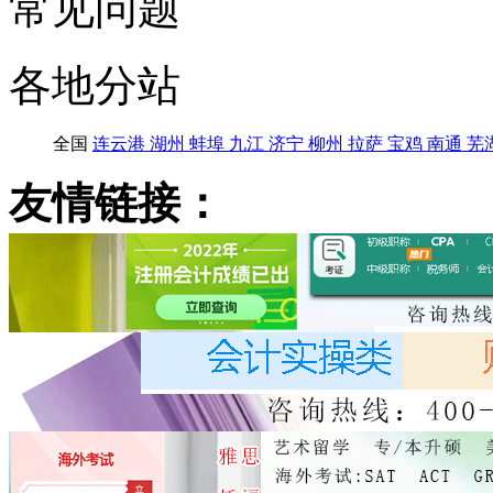
常见问题
各地分站
全国
连云港
湖州
蚌埠
九江
济宁
柳州
拉萨
宝鸡
南通
芜
友情链接：