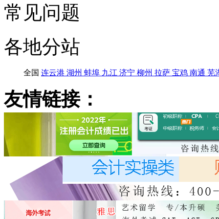
常见问题
各地分站
全国
连云港
湖州
蚌埠
九江
济宁
柳州
拉萨
宝鸡
南通
芜
友情链接：