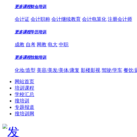
更多课程
财会培训
会计证
会计职称
会计继续教育
会计电算化
注册会计师
更多课程
学历培训
成教
自考
网教
电大
中职
更多课程
技能培训
化妆/造型
美容/美发/美体/康复
影楼影视
驾驶/学车
餐饮/
网站首页
培训课程
学校汇总
搜培训
专题报道
搜培训网