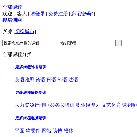
全部课程
欢迎，
客人
|
请登录
|
免费注册
|
忘记密码?
|
搜培训网
长春
[切换城市]
全部课程分类
更多课程
外语培训
英语雅思
德语
日语
韩语
法语
更多课程
资格培训
人力资源管理师
公务员培训
职业经理人
文艺体育
营销师
更多课程
电脑培训
平面
软硬件
网站
装饰
维修