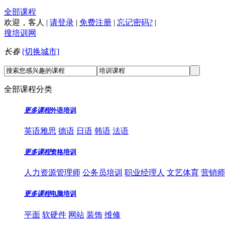
全部课程
欢迎，
客人
|
请登录
|
免费注册
|
忘记密码?
|
搜培训网
长春
[切换城市]
全部课程分类
更多课程
外语培训
英语雅思
德语
日语
韩语
法语
更多课程
资格培训
人力资源管理师
公务员培训
职业经理人
文艺体育
营销师
更多课程
电脑培训
平面
软硬件
网站
装饰
维修