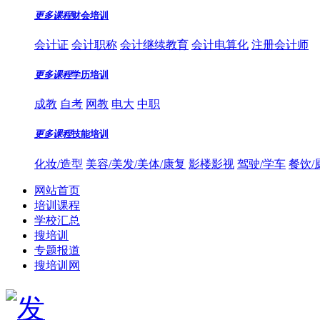
更多课程
财会培训
会计证
会计职称
会计继续教育
会计电算化
注册会计师
更多课程
学历培训
成教
自考
网教
电大
中职
更多课程
技能培训
化妆/造型
美容/美发/美体/康复
影楼影视
驾驶/学车
餐饮/
网站首页
培训课程
学校汇总
搜培训
专题报道
搜培训网